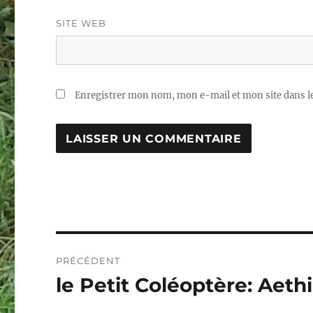
SITE WEB
Enregistrer mon nom, mon e-mail et mon site dans 
Navigation
PRÉCÉDENT
de
le Petit Coléoptère: Aeth
Publication
précédente :
l’article