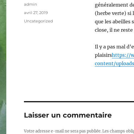
Auteur
admin
généralement de
Publié
avril 27, 2019
(herbe verte) si
le
Catégories
Uncategorized
que les abeilles 
close, il ne rest
Il y a pas mal d’
plaisirs
https://
content/upload
Laisser un commentaire
Votre adresse e-mail ne sera pas publiée.
Les champs obli