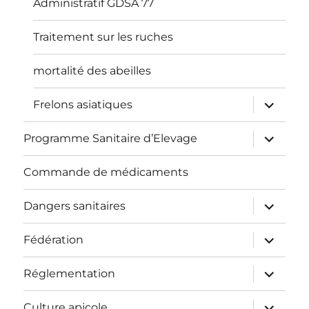
Administratif GDSA 77
Traitement sur les ruches
mortalité des abeilles
ouvrir
Frelons asiatiques
le
sous-
menu
ouvrir
Programme Sanitaire d’Elevage
le
sous-
menu
Commande de médicaments
ouvrir
Dangers sanitaires
le
sous-
menu
ouvrir
Fédération
le
sous-
menu
ouvrir
Réglementation
le
sous-
menu
ouvrir
Culture apicole