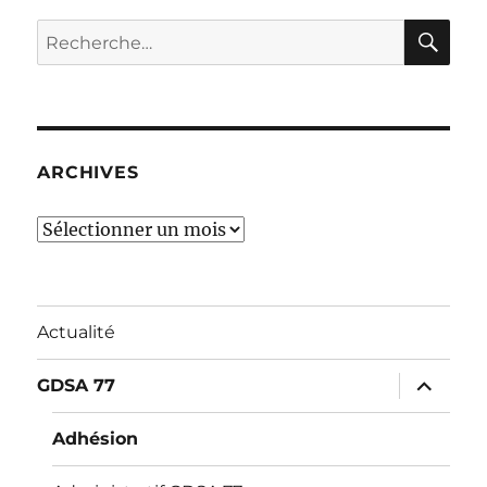
RE
Recherche
pour :
ARCHIVES
Archives
Actualité
ouvrir
GDSA 77
le
sous-
menu
Adhésion