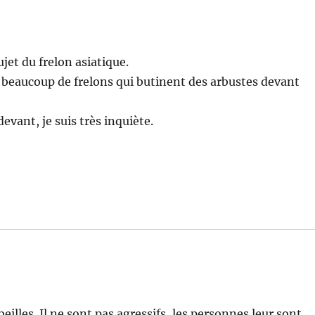
ujet du frelon asiatique.
rt beaucoup de frelons qui butinent des arbustes devant
evant, je suis très inquiète.
eilles. Il ne sont pas agressifs, les personnes leur sont