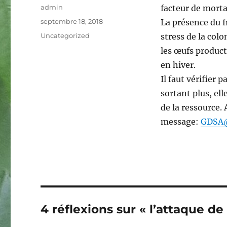
Auteur
admin
facteur de morta
Publié
septembre 18, 2018
La présence du f
le
Catégories
Uncategorized
stress de la colo
les œufs product
en hiver.
Il faut vérifier 
sortant plus, el
de la ressource. 
message:
GDSA@
4 réflexions sur « l’attaque de