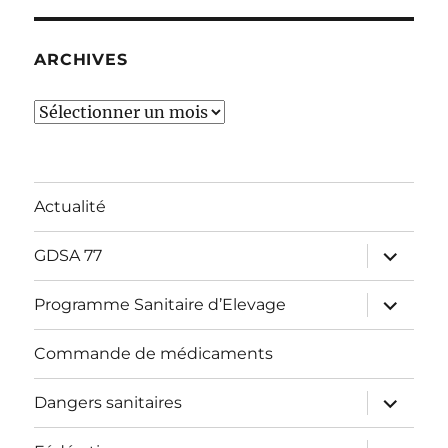
ARCHIVES
Archives
Actualité
ouvrir
GDSA 77
le
sous-
menu
ouvrir
Programme Sanitaire d’Elevage
le
sous-
menu
Commande de médicaments
ouvrir
Dangers sanitaires
le
sous-
menu
ouvrir