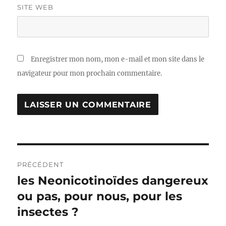
SITE WEB
Enregistrer mon nom, mon e-mail et mon site dans le
navigateur pour mon prochain commentaire.
Navigation
PRÉCÉDENT
de
les Neonicotinoïdes dangereux
Publication
précédente :
ou pas, pour nous, pour les
l’article
insectes ?