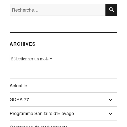
RE
Recherche
pour :
ARCHIVES
Archives
Actualité
ouvrir
GDSA 77
le
sous-
menu
ouvrir
Programme Sanitaire d’Elevage
le
sous-
menu