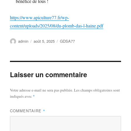
bénéfice de tous !
https://www.apiculture77.fr/wp-
content/uploads/2025/08/du-plomb-das-l-haine.pdf
Auteur
Publié
Catégories
admin
août 5, 2025
GDSA77
le
Laisser un commentaire
Votre adresse e-mail ne sera pas publiée.
Les champs obligatoires sont
indiqués avec
*
COMMENTAIRE
*