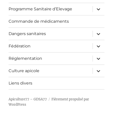
sous-
menu
ouvrir
Programme Sanitaire d’Elevage
le
sous-
menu
Commande de médicaments
ouvrir
Dangers sanitaires
le
sous-
menu
ouvrir
Fédération
le
sous-
menu
ouvrir
Réglementation
le
sous-
menu
ouvrir
Culture apicole
le
sous-
menu
Liens divers
Apiculture77 – GDSA77
Fièrement propulsé par
WordPress