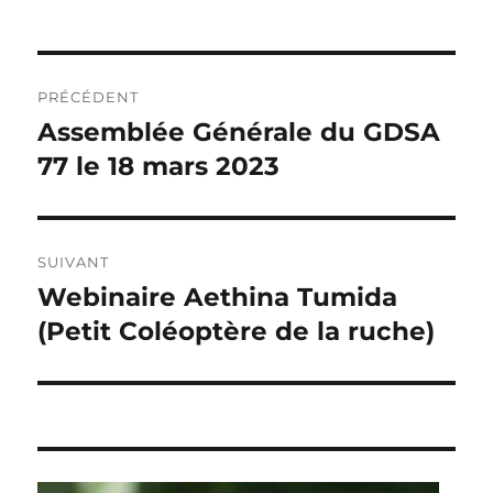
Navigation
PRÉCÉDENT
de
Assemblée Générale du GDSA
Publication
précédente :
77 le 18 mars 2023
l’article
SUIVANT
Webinaire Aethina Tumida
Publication
suivante :
(Petit Coléoptère de la ruche)