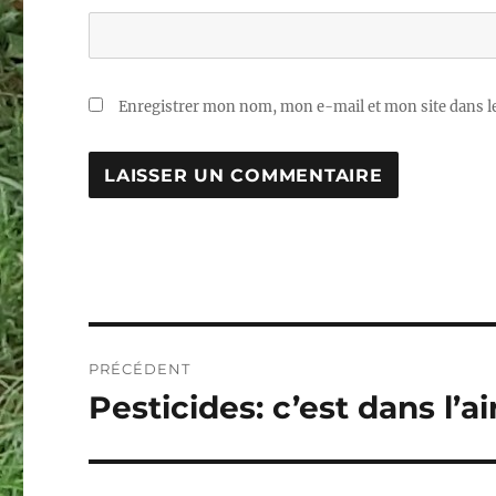
Enregistrer mon nom, mon e-mail et mon site dans 
Navigation
PRÉCÉDENT
de
Pesticides: c’est dans l’air
Publication
précédente :
l’article