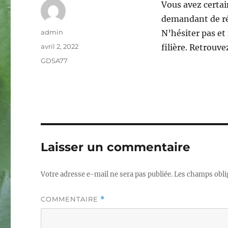
Vous avez certai
demandant de rép
Auteur
admin
N’hésiter pas et
Publié
avril 2, 2022
filière. Retrouve
le
Catégories
GDSA77
Laisser un commentaire
Votre adresse e-mail ne sera pas publiée.
Les champs obli
COMMENTAIRE
*